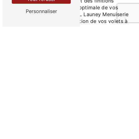
faire de nos menuisiers garantit des finitions
impeccables et une durabilité optimale de vos
Personnaliser
volets. Faites confiance à SARL Launey Menuiserie
pour l'installation ou la rénovation de vos volets à
Les Pieux.
En savoir plus
Contactez-nous