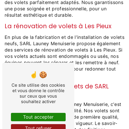
des volets parfaitement adaptés. Nous garantissons
une pose soignée et professionnelle, pour un
résultat esthétique et durable.
La rénovation de volets à Les Pieux
En plus de la fabrication et de l'installation de volets
neufs, SARL Launey Menuiserie propose également
des services de rénovation de volets à Les Pieux. Si
vos volets actuels sont endommagés ou usés, nos
équipes peuvent les réparer et les remettre à neuf.
Nous intervenons rapidement pour redonner tout
leur éclat à vos volets.
Les avantages des volets de SARL
Ce site utilise des cookies
et vous donne le contrôle
Launey Menuiserie
sur ceux que vous
souhaitez activer
Choisir les volets de SARL Launey Menuiserie, c'est
opter pour la qualité et la fiabilité. Nos volets sont
fabriqués avec des matériaux de première qualité,
Tout accepter
dans le respect des normes en vigueur. Le savoir-
Tout refuser